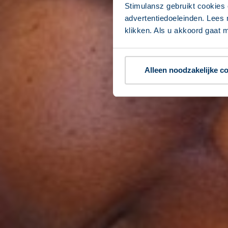
Stimulansz gebruikt cookies 
advertentiedoeleinden. Lees 
klikken. Als u akkoord gaat m
Alleen noodzakelijke c