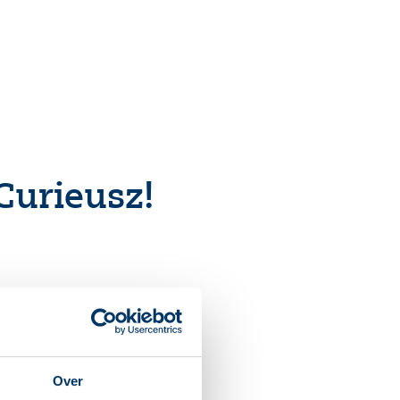
Inloggen
Contact
Curieusz!
aag ontvangen en nemen
Over