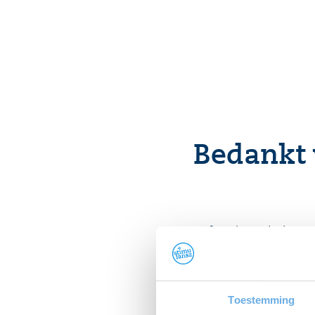
Demo’s
FAQ
Bedankt 
Wat fijn dat je belan
Toestemming