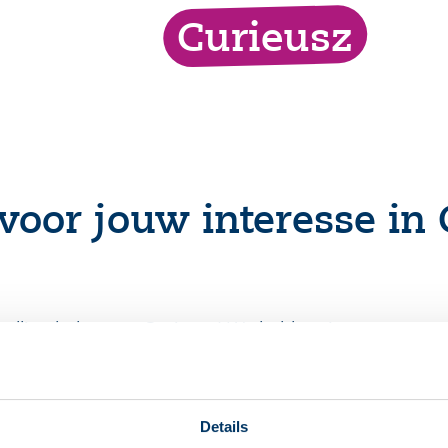
Curieusz
voor jouw interesse in 
gstelling hebt voor Curieusz! We hebben jouw aanvr
zo snel mogelijk contact met je op.
Details